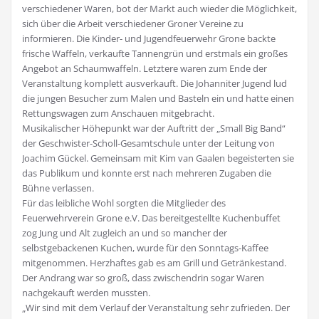
verschiedener Waren, bot der Markt auch wieder die Möglichkeit,
sich über die Arbeit verschiedener Groner Vereine zu
informieren. Die Kinder- und Jugendfeuerwehr Grone backte
frische Waffeln, verkaufte Tannengrün und erstmals ein großes
Angebot an Schaumwaffeln. Letztere waren zum Ende der
Veranstaltung komplett ausverkauft. Die Johanniter Jugend lud
die jungen Besucher zum Malen und Basteln ein und hatte einen
Rettungswagen zum Anschauen mitgebracht.
Musikalischer Höhepunkt war der Auftritt der „Small Big Band“
der Geschwister-Scholl-Gesamtschule unter der Leitung von
Joachim Gückel. Gemeinsam mit Kim van Gaalen begeisterten sie
das Publikum und konnte erst nach mehreren Zugaben die
Bühne verlassen.
Für das leibliche Wohl sorgten die Mitglieder des
Feuerwehrverein Grone e.V. Das bereitgestellte Kuchenbuffet
zog Jung und Alt zugleich an und so mancher der
selbstgebackenen Kuchen, wurde für den Sonntags-Kaffee
mitgenommen. Herzhaftes gab es am Grill und Getränkestand.
Der Andrang war so groß, dass zwischendrin sogar Waren
nachgekauft werden mussten.
„Wir sind mit dem Verlauf der Veranstaltung sehr zufrieden. Der