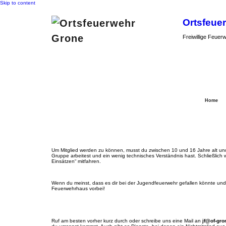
Skip to content
Ortsfeue
Freiwillige Feuer
Home
Mitglied werden!
Um Mitglied werden zu können, musst du zwischen 10 und 16 Jahre alt und 
Gruppe arbeitest und ein wenig technisches Verständnis hast. Schließlich wil
Einsätzen“ mitfahren.
Wenn du meinst, dass es dir bei der Jugendfeuerwehr gefallen könnte un
Feuerwehrhaus vorbei!
Ruf am best
en vorher kurz durch oder schreibe uns eine Mail an
jf@of-gro