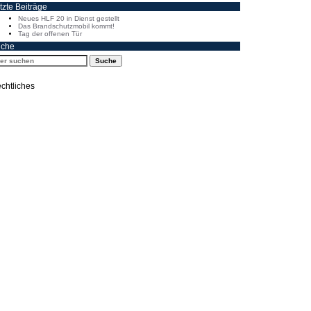
tzte Beiträge
Neues HLF 20 in Dienst gestellt
Das Brandschutzmobil kommt!
Tag der offenen Tür
che
chtliches
Impressum
Datenschutzerklärung