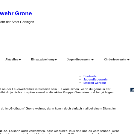
rwehr Grone
wehr der Stadt Göttingen
Aktuelles
Einsatzabteilung
Jugendfeuerwehr
Kinderfeuerwehr
Startseite
Jugendfeuerwehr
Mitglied werden!
an der Feuerwehrarbeit interessiert sein. Es wäre schön, wenn du gerne in der
Le
lst du ja vielleicht später einmal in die aktive Gruppe übertreten und bei „richtigen
d du im „Großraum“ Grone wohnst, dann komm doch einfach mal bei einem Dienst im
ne.de
. Es kann auch vorkommen, dass wir außer Haus sind und es wäre schade, wenn