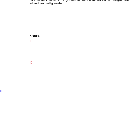
du umsonst kommst. Auch gibt es Dienste, bei denen ein Nichtmitglied a
schnell langweilig werden.
Kontakt
Ortsfeuerwehr Grone
Schülerstieg 27
37081 Göttingen
(0551) 38 44 54 82
NOTRUF 112