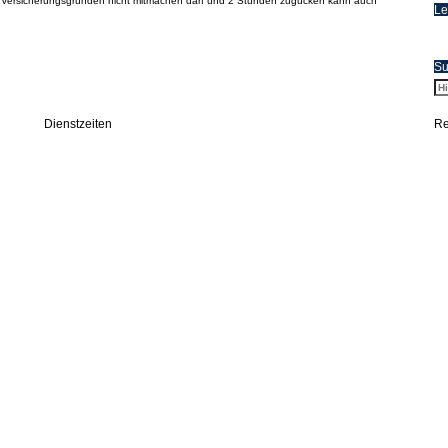
us Versicherungsgründen nicht mitmachen darf und 2 Stunden zugucken kann auch
Le
Su
Dienstzeiten
Re
Einsatzabteilung
Donnerstag 19:00–21:00
Jugendfeuerwehr
Dienstag 17:30–19:30
Kinderfeuerwehr
Montag 17:30–18:30 (alle zwei Wochen)