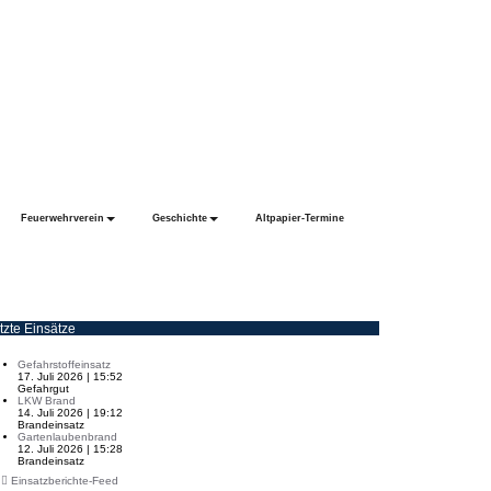
Feuerwehrverein
Geschichte
Altpapier-Termine
tzte Einsätze
Gefahrstoffeinsatz
17. Juli 2026
|
15:52
Gefahrgut
LKW Brand
14. Juli 2026
|
19:12
Brandeinsatz
Gartenlaubenbrand
12. Juli 2026
|
15:28
Brandeinsatz
Einsatzberichte-Feed