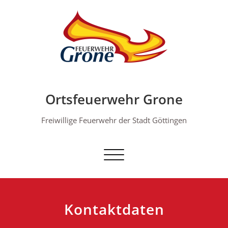
Skip
to
content
Ortsfeuerwehr Grone
Freiwillige Feuerwehr der Stadt Göttingen
Schalte Navigation
Kontaktdaten