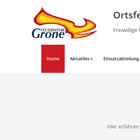
Skip
to
Ortsf
content
Freiwillig
Home
Aktuelles
Einsatzabteilung
Hier erfahren