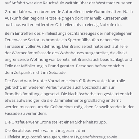
auf Anfahrt war eine Rauchsäule weithin über der Weststadt zu sehen.
Grund dafür waren brennende Autoreifen sowie Gummimatten. Nach
Auskunft der Regionalleitstelle gingen dort innerhalb kürzester Zeit,
auch aus weiter entfernten Ortsteilen, bis zu vierzig Notrufe ein.
Beim Eintreffen des Hilfeleistungslöschfahrzeuges der nahegelegenen
Feuerwache Sartorius brannte ein Sperrmüllhaufen neben einer
Terrasse in voller Ausdehnung. Der Brand selbst hatte sich auf Teile
der Wärmedämmfassade des Wohnhauses ausgebreitet, die direkt
angrenzende Wohnung war bereits mit Brandrauch beaufschlagt und
Teile der Möblierung in Brand geraten. Personen befanden sich zu
dem Zeitpunkt nicht im Gebäude.
Der Brand wurde unter Vornahme eines C-Rohres unter Kontrolle
gebracht, im weiteren Verlauf wurde auch Löschschaum zur
Brandbekämpfung eingesetzt. Die Nachlöscharbeiten gestalteten sich
etwas aufwändiger, da die Dämmelemente großflächig entfernt
werden mussten um die Gefahr eines möglichen Schwelbrandes in der
Fassade zu verhindern.
Die Ortsfeuerwehr Grone stellet einen Sicherheitstrupp.
Die Berufsfeuerwehr war mit insgesamt drei
Hilfeleistungslöschfahrzeugen, einem Hygienefahrzeug sowie