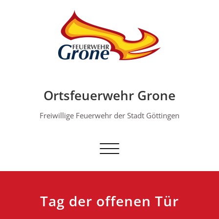
Skip
to
content
Ortsfeuerwehr Grone
Freiwillige Feuerwehr der Stadt Göttingen
Schalte Navigation
Tag der offenen Tür