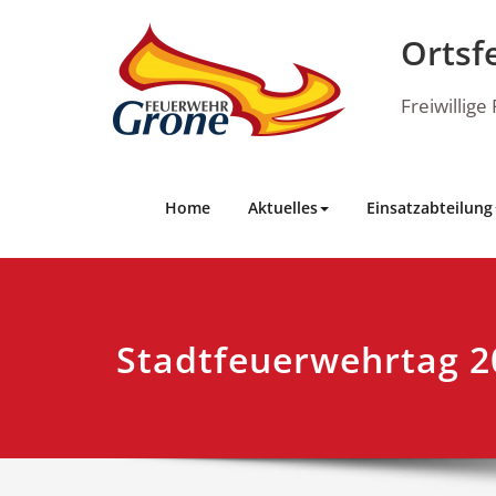
Skip
to
Ortsf
content
Freiwillig
Home
Aktuelles
Einsatzabteilung
Stadtfeuerwehrtag 2