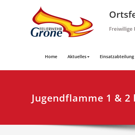
Skip
to
Ortsf
content
Freiwillig
Home
Aktuelles
Einsatzabteilung
Jugendflamme 1 & 2