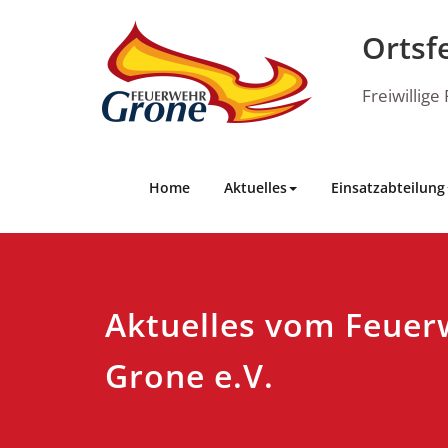
Skip
to
Ortsf
content
Freiwillig
Home
Aktuelles
Einsatzabteilung
Aktuelles vom Feuer
Grone e.V.