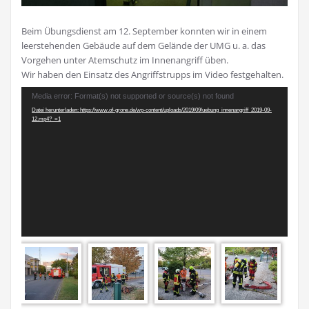
Beim Übungsdienst am 12. September konnten wir in einem
leerstehenden Gebäude auf dem Gelände der UMG u. a. das
Vorgehen unter Atemschutz im Innenangriff üben.
Wir haben den Einsatz des Angriffstrupps im Video festgehalten.
Video-
Media error: Format(s) not supported or source(s) not found
Player
Datei herunterladen: https://www.of-grone.de/wp-content/uploads/2019/09/uebung_innenangriff_2019-09-
12.mp4?_=1