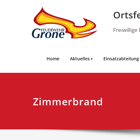
Skip
to
Ortsf
content
Freiwillig
Home
Aktuelles
Einsatzabteilung
Zimmerbrand