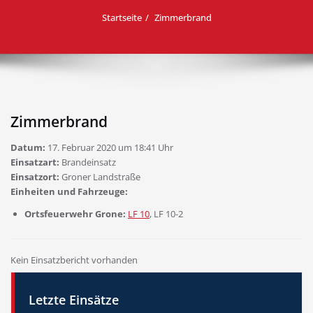
Startseite
Zimmerbrand
Zimmerbrand
Datum:
17. Februar 2020 um 18:41 Uhr
Einsatzart:
Brandeinsatz
Einsatzort:
Groner Landstraße
Einheiten und Fahrzeuge:
Ortsfeuerwehr Grone:
LF 10
, LF 10-2
Kein Einsatzbericht vorhanden
Letzte Einsätze