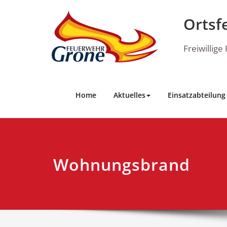
Skip
to
Ortsf
content
Freiwillig
Home
Aktuelles
Einsatzabteilung
Wohnungsbrand