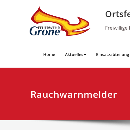
Skip
to
Ortsf
content
Freiwillig
Home
Aktuelles
Einsatzabteilung
Rauchwarnmelder