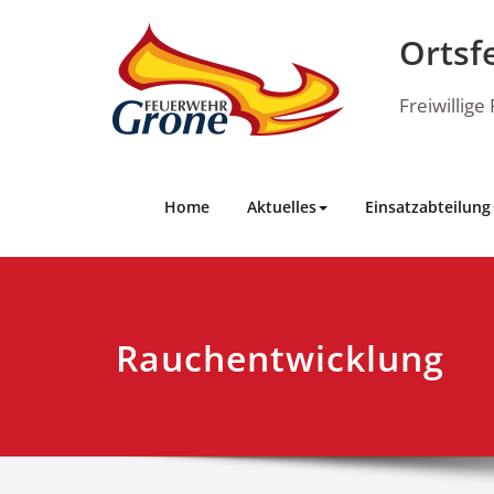
Skip
to
Ortsf
content
Freiwillig
Home
Aktuelles
Einsatzabteilung
Rauchentwicklung