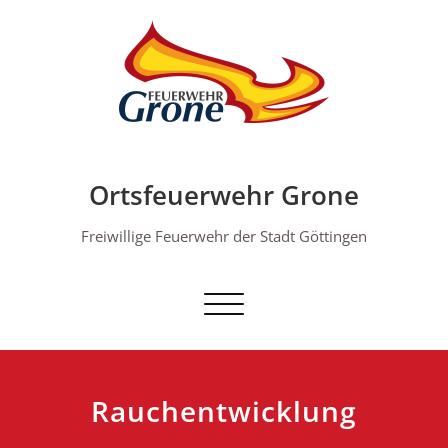
Skip
to
content
Ortsfeuerwehr Grone
Freiwillige Feuerwehr der Stadt Göttingen
Schalte Navigation
Rauchentwicklung