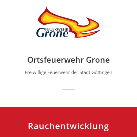
Skip
to
content
Ortsfeuerwehr Grone
Freiwillige Feuerwehr der Stadt Göttingen
Schalte Navigation
Rauchentwicklung