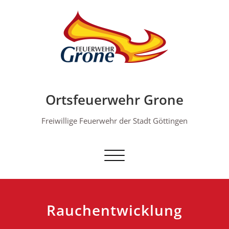
Skip
to
content
Ortsfeuerwehr Grone
Freiwillige Feuerwehr der Stadt Göttingen
Schalte Navigation
Rauchentwicklung