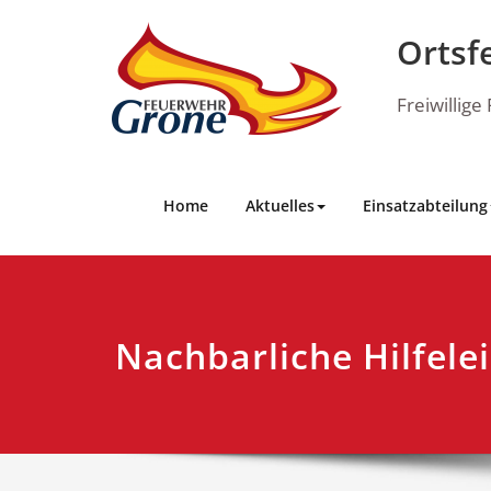
Skip
to
Ortsf
content
Freiwillig
Home
Aktuelles
Einsatzabteilung
Nachbarliche Hilfele