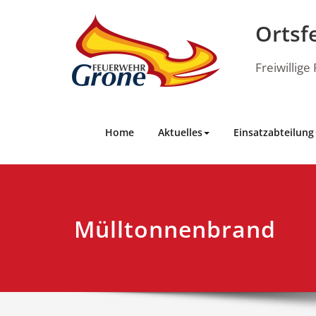
Skip
to
Ortsf
content
Freiwillig
Home
Aktuelles
Einsatzabteilung
Mülltonnenbrand