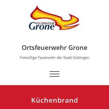
Skip
to
content
Ortsfeuerwehr Grone
Freiwillige Feuerwehr der Stadt Göttingen
Schalte Navigation
Küchenbrand