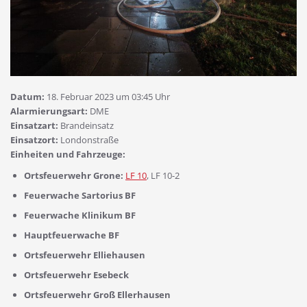
Datum:
18. Februar 2023 um 03:45 Uhr
Alarmierungsart:
DME
Einsatzart:
Brandeinsatz
Einsatzort:
Londonstraße
Einheiten und Fahrzeuge:
Ortsfeuerwehr Grone:
LF 10
, LF 10-2
Feuerwache Sartorius BF
Feuerwache Klinikum BF
Hauptfeuerwache BF
Ortsfeuerwehr Elliehausen
Ortsfeuerwehr Esebeck
Ortsfeuerwehr Groß Ellerhausen