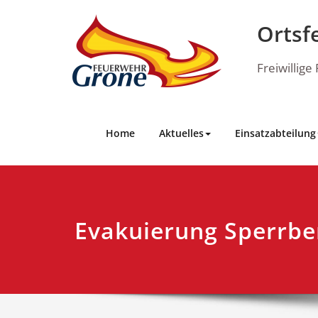
Skip
to
Ortsf
content
Freiwillig
Home
Aktuelles
Einsatzabteilung
Evakuierung Sperrbe