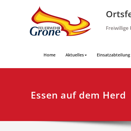
Skip
to
Ortsf
content
Freiwillig
Home
Aktuelles
Einsatzabteilung
Essen auf dem Herd