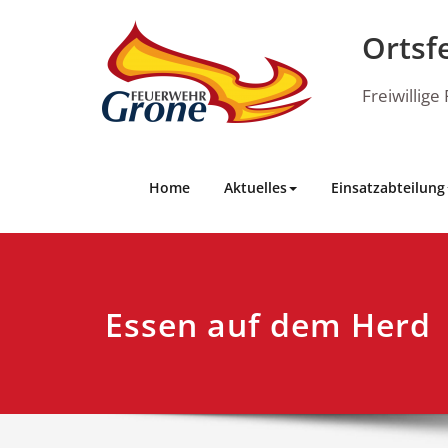
Skip
to
Ortsf
content
Freiwillig
Home
Aktuelles
Einsatzabteilung
Essen auf dem Herd