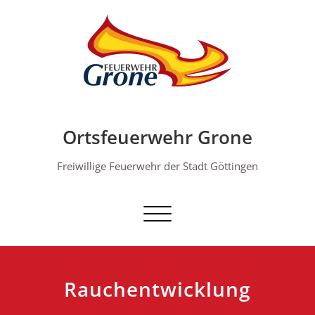
Skip
to
content
Ortsfeuerwehr Grone
Freiwillige Feuerwehr der Stadt Göttingen
Schalte Navigation
Rauchentwicklung