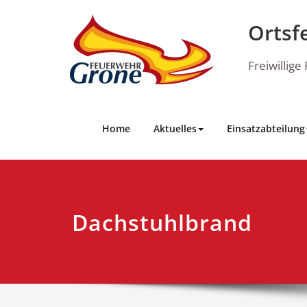
Skip
to
Ortsf
content
Freiwillig
Home
Aktuelles
Einsatzabteilung
Dachstuhlbrand