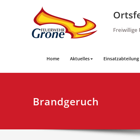
Skip
to
Ortsf
content
Freiwillig
Home
Aktuelles
Einsatzabteilung
Brandgeruch