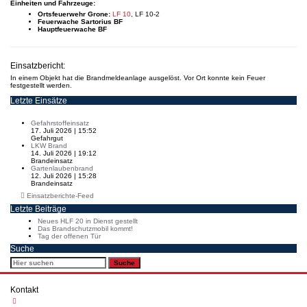
Einheiten und Fahrzeuge:
Ortsfeuerwehr Grone:
LF 10
, LF 10-2
Feuerwache Sartorius BF
Hauptfeuerwache BF
Einsatzbericht:
In einem Objekt hat die Brandmeldeanlage ausgelöst. Vor Ort konnte kein Feuer
festgestellt werden.
Letzte Einsätze
Gefahrstoffeinsatz
17. Juli 2026
|
15:52
Gefahrgut
LKW Brand
14. Juli 2026
|
19:12
Brandeinsatz
Gartenlaubenbrand
12. Juli 2026
|
15:28
Brandeinsatz
Einsatzberichte-Feed
Letzte Beiträge
Neues HLF 20 in Dienst gestellt
Das Brandschutzmobil kommt!
Tag der offenen Tür
Suche
Kontakt