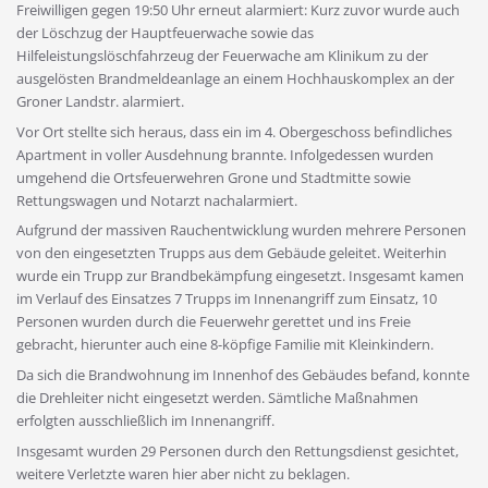
Freiwilligen gegen 19:50 Uhr erneut alarmiert: Kurz zuvor wurde auch
der Löschzug der Hauptfeuerwache sowie das
Hilfeleistungslöschfahrzeug der Feuerwache am Klinikum zu der
ausgelösten Brandmeldeanlage an einem Hochhauskomplex an der
Groner Landstr. alarmiert.
Vor Ort stellte sich heraus, dass ein im 4. Obergeschoss befindliches
Apartment in voller Ausdehnung brannte. Infolgedessen wurden
umgehend die Ortsfeuerwehren Grone und Stadtmitte sowie
Rettungswagen und Notarzt nachalarmiert.
Aufgrund der massiven Rauchentwicklung wurden mehrere Personen
von den eingesetzten Trupps aus dem Gebäude geleitet. Weiterhin
wurde ein Trupp zur Brandbekämpfung eingesetzt. Insgesamt kamen
im Verlauf des Einsatzes 7 Trupps im Innenangriff zum Einsatz, 10
Personen wurden durch die Feuerwehr gerettet und ins Freie
gebracht, hierunter auch eine 8-köpfige Familie mit Kleinkindern.
Da sich die Brandwohnung im Innenhof des Gebäudes befand, konnte
die Drehleiter nicht eingesetzt werden. Sämtliche Maßnahmen
erfolgten ausschließlich im Innenangriff.
Insgesamt wurden 29 Personen durch den Rettungsdienst gesichtet,
weitere Verletzte waren hier aber nicht zu beklagen.