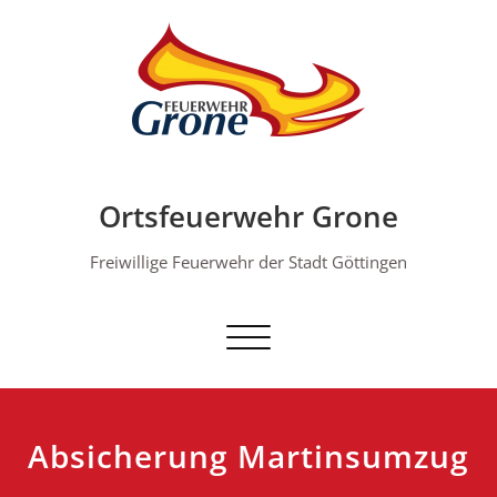
Skip
to
content
Ortsfeuerwehr Grone
Freiwillige Feuerwehr der Stadt Göttingen
Schalte Navigation
Absicherung Martinsumzug